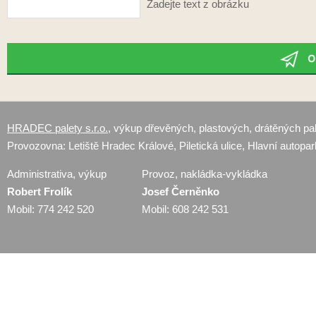
Zadejte text z obrázku
HRADEC palety s.r.o.
, výkup dřevěných, plastových, drátěných pal
Provozovna: Letiště Hradec Králové, Piletická ulice, Hlavní autopar
Administrativa, výkup
Provoz, nakládka-vykládka
Robert Frolík
Josef Černěnko
Mobil: 774 242 520
Mobil: 608 242 531