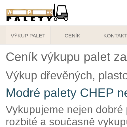
VÝKUP PALET
CENÍK
KONTAK
Ceník výkupu palet za
Výkup dřevěných, plasto
Modré palety CHEP n
Vykupujeme nejen dobré p
rozbité a současně vykup